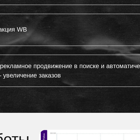
личение заказов
ты