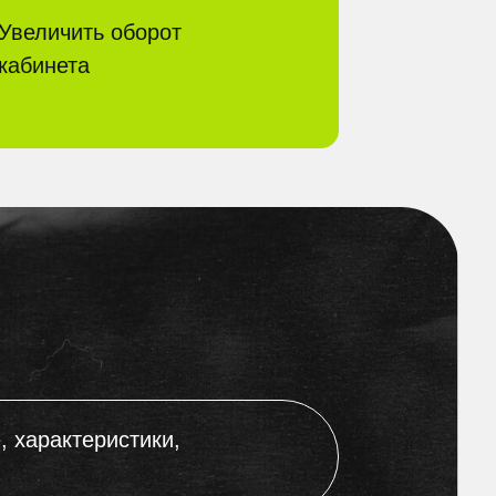
стики,
иях. Как