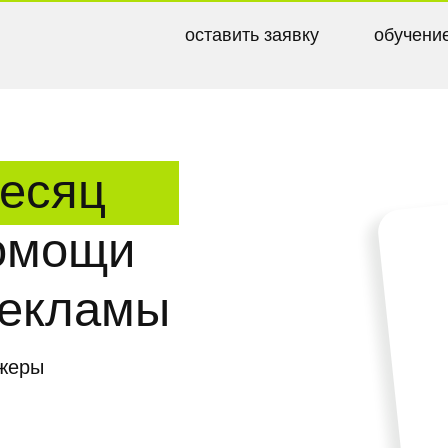
оставить заявку
обучение
quick
сяц
мощи
кламы