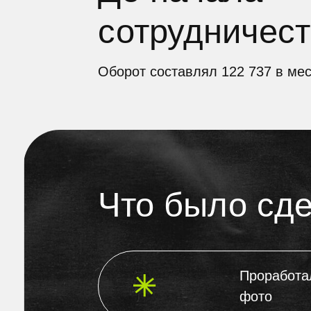
Что было сдела
Проработали пол
фото
Участие в акци
Запустили рекла