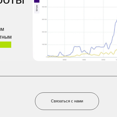
Связаться с нами
Чат для общения
ТГ канал Миллион на Ozon