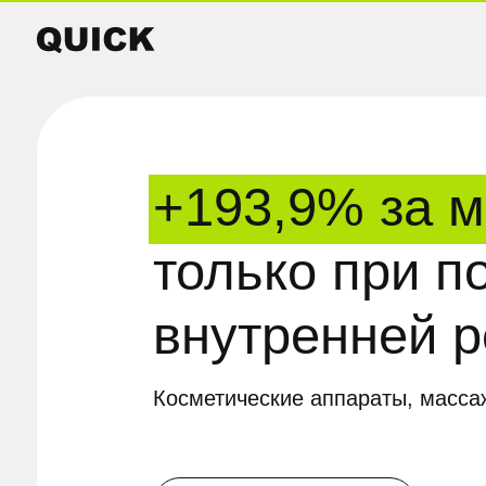
+193,9% за ме
только при по
внутренней ре
Косметические аппараты, массажеры
Еще кейсы