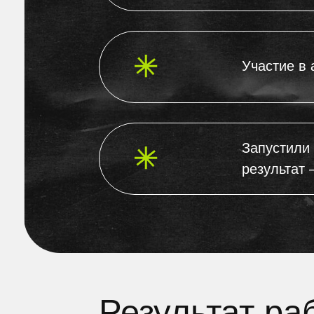
результат – уве
Результат рабо
Вывод в топ товаров по основным
среднечастотным и высокочастотным
запросам и увеличение оборота
за месяц 193,9 %