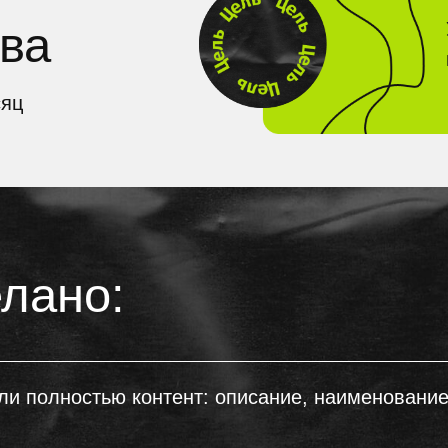
но:
ностью контент: описание, наименование, характери
я WB
мное продвижение в поиске и автоматических кампан