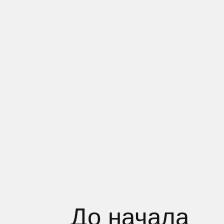
До начала
сотрудничества
Оборот составлял 122 737 в месяц