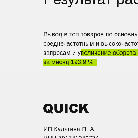
ИП Кулагина П. А
ИНН 701741349774
ОГРНИП 320784700049810
Политика персональных данных
Публичная оферта (предложение)
© 2020-2025 Все права защищены